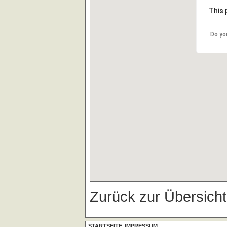
This 
Do yo
Zurück zur Übersich
STARTSEITE
IMPRESSUM