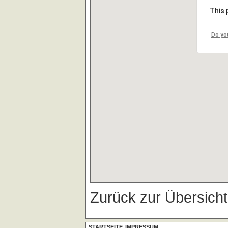
This 
Do yo
Zurück zur Übersich
STARTSEITE
IMPRESSUM