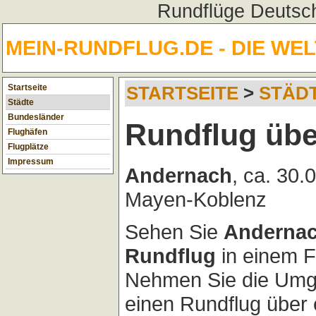
Rundflüge Deutsch
MEIN-RUNDFLUG.DE - DIE WE
Startseite
STARTSEITE
>
STÄD
Städte
Bundesländer
Rundflug üb
Flughäfen
Flugplätze
Impressum
Andernach
, ca. 30
Mayen-Koblenz
Sehen Sie
Anderna
Rundflug
in einem F
Nehmen Sie die Umg
einen Rundflug über 