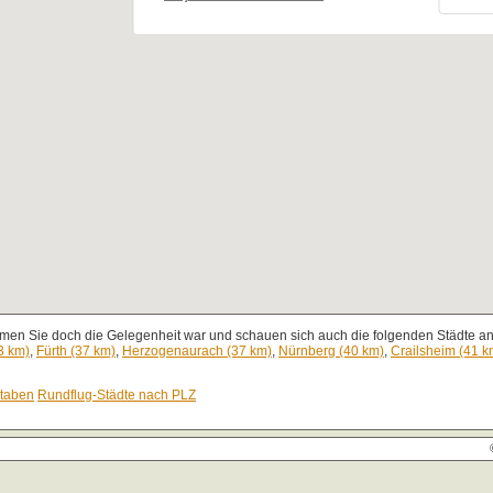
men Sie doch die Gelegenheit war und schauen sich auch die folgenden Städte an,
3 km)
,
Fürth (37 km)
,
Herzogenaurach (37 km)
,
Nürnberg (40 km)
,
Crailsheim (41 k
staben
Rundflug-Städte nach PLZ