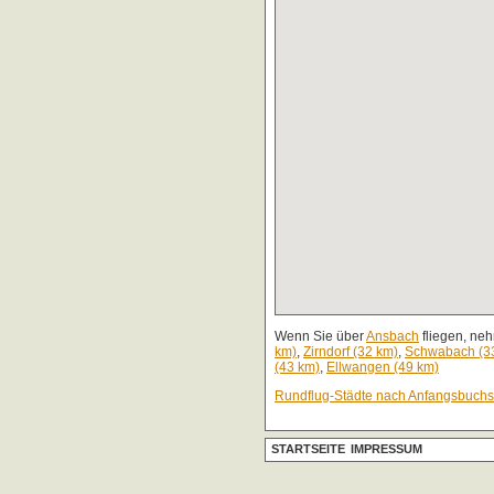
Wenn Sie über
Ansbach
fliegen, neh
km)
,
Zirndorf (32 km)
,
Schwabach (3
(43 km)
,
Ellwangen (49 km)
Rundflug-Städte nach Anfangsbuch
STARTSEITE
IMPRESSUM