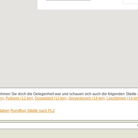
ehmen Sie doch die Gelegenheit war und schauen sich auch die folgenden Städte a
km)
,
Pulheim (12 km)
,
Düsseldorf (13 km)
,
Grevenbroich (14 km)
,
Leichlingen (14 k
staben
Rundflug-Städte nach PLZ