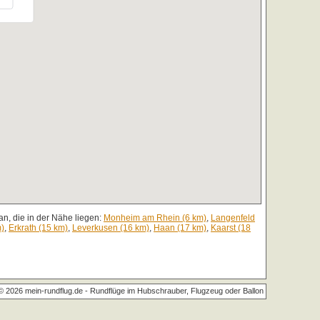
n, die in der Nähe liegen:
Monheim am Rhein (6 km)
,
Langenfeld
m)
,
Erkrath (15 km)
,
Leverkusen (16 km)
,
Haan (17 km)
,
Kaarst (18
© 2026 mein-rundflug.de -
Rundflüge im Hubschrauber, Flugzeug oder Ballon