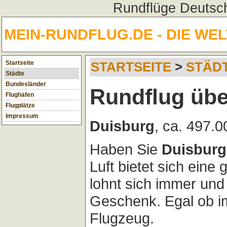
Rundflüge Deutsch
MEIN-RUNDFLUG.DE - DIE WE
Startseite
STARTSEITE
>
STÄD
Städte
Bundesländer
Rundflug übe
Flughäfen
Flugplätze
Impressum
Duisburg
, ca. 497.
Haben Sie
Duisburg
Luft bietet sich eine
lohnt sich immer und i
Geschenk. Egal ob i
Flugzeug.