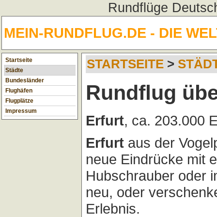
Rundflüge Deutsch
MEIN-RUNDFLUG.DE - DIE WE
Startseite
STARTSEITE
>
STÄD
Städte
Bundesländer
Rundflug übe
Flughäfen
Flugplätze
Impressum
Erfurt
, ca. 203.000 
Erfurt
aus der Vogel
neue Eindrücke mit 
Hubschrauber oder im
neu, oder verschenk
Erlebnis.