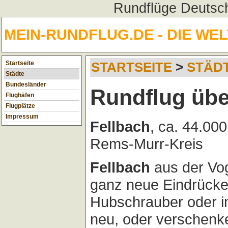
Rundflüge Deutsch
MEIN-RUNDFLUG.DE - DIE WE
Startseite
STARTSEITE
>
STÄD
Städte
Bundesländer
Rundflug übe
Flughäfen
Flugplätze
Impressum
Fellbach
, ca. 44.00
Rems-Murr-Kreis
Fellbach
aus der Vog
ganz neue Eindrücke
Hubschrauber oder im
neu, oder verschenk