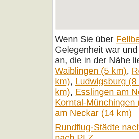
Wenn Sie über
Fellb
Gelegenheit war und
an, die in der Nähe l
Waiblingen (5 km)
,
R
km)
,
Ludwigsburg (8
km)
,
Esslingen am N
Korntal-Münchingen 
am Neckar (14 km)
Rundflug-Städte nac
nach PLZ