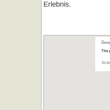
Erlebnis.
This 
Do yo