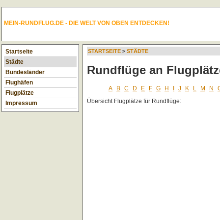
MEIN-RUNDFLUG.DE - DIE WELT VON OBEN ENTDECKEN!
Startseite
STARTSEITE
>
STÄDTE
Städte
Rundflüge an Flugplätz
Bundesländer
Flughäfen
A
B
C
D
E
F
G
H
I
J
K
L
M
N
Flugplätze
Übersicht Flugplätze für Rundflüge:
Impressum