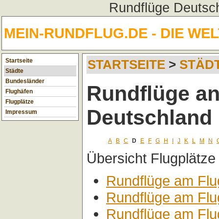
Rundflüge Deutsch
MEIN-RUNDFLUG.DE - DIE WE
Startseite
STARTSEITE
>
STÄD
Städte
Bundesländer
Rundflüge an
Flughäfen
Flugplätze
Deutschland
Impressum
A
B
C
D
E
F
G
H
I
J
K
L
M
N
Übersicht Flugplätze
Rundflüge am Flu
Rundflüge am Flu
Rundflüge am Fl