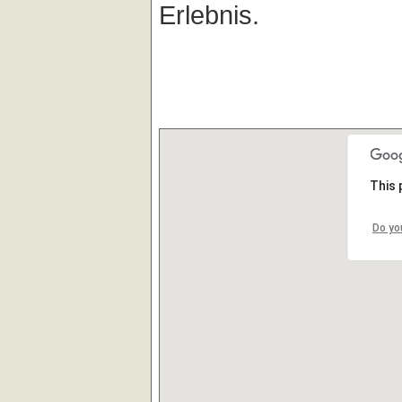
Erlebnis.
This 
Do yo