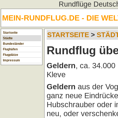
Rundflüge Deutsch
MEIN-RUNDFLUG.DE - DIE WE
Startseite
STARTSEITE
>
STÄD
Städte
Bundesländer
Rundflug übe
Flughäfen
Flugplätze
Impressum
Geldern
, ca. 34.00
Kleve
Geldern
aus der Vog
ganz neue Eindrücke
Hubschrauber oder im
neu, oder verschenk