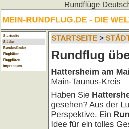
Rundflüge Deutsch
MEIN-RUNDFLUG.DE - DIE WE
Startseite
STARTSEITE
>
STÄD
Städte
Bundesländer
Rundflug übe
Flughäfen
Flugplätze
Impressum
Hattersheim am Ma
Main-Taunus-Kreis
Haben Sie
Hattersh
gesehen? Aus der Luf
Perspektive. Ein
Run
Idee für ein tolles G