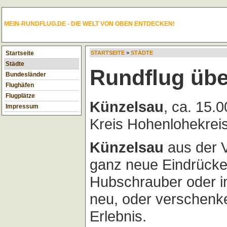
MEIN-RUNDFLUG.DE - DIE WELT VON OBEN ENTDECKEN!
Startseite
STARTSEITE
>
STÄDTE
Städte
Rundflug übe
Bundesländer
Flughäfen
Flugplätze
Künzelsau
, ca. 15.
Impressum
Kreis Hohenlohekrei
Künzelsau
aus der V
ganz neue Eindrücke
Hubschrauber oder im
neu, oder verschenk
Erlebnis.