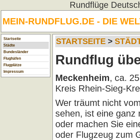
Rundflüge Deutsch
MEIN-RUNDFLUG.DE - DIE WE
Startseite
STARTSEITE
>
STÄD
Städte
Bundesländer
Rundflug üb
Flughäfen
Flugplätze
Impressum
Meckenheim
, ca. 2
Kreis Rhein-Sieg-Kre
Wer träumt nicht vo
sehen, ist eine ganz
oder machen Sie ei
oder Flugzeug zum G