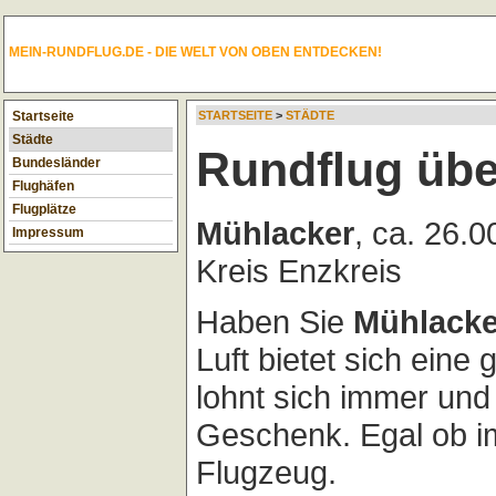
MEIN-RUNDFLUG.DE - DIE WELT VON OBEN ENTDECKEN!
Startseite
STARTSEITE
>
STÄDTE
Städte
Rundflug übe
Bundesländer
Flughäfen
Flugplätze
Mühlacker
, ca. 26.
Impressum
Kreis Enzkreis
Haben Sie
Mühlacke
Luft bietet sich eine
lohnt sich immer und i
Geschenk. Egal ob i
Flugzeug.