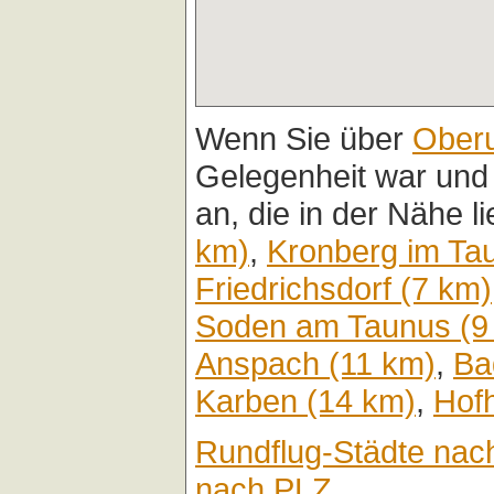
Wenn Sie über
Oberu
Gelegenheit war und
an, die in der Nähe l
km)
,
Kronberg im Ta
Friedrichsdorf (7 km)
Soden am Taunus (9
Anspach (11 km)
,
Ba
Karben (14 km)
,
Hof
Rundflug-Städte nac
nach PLZ