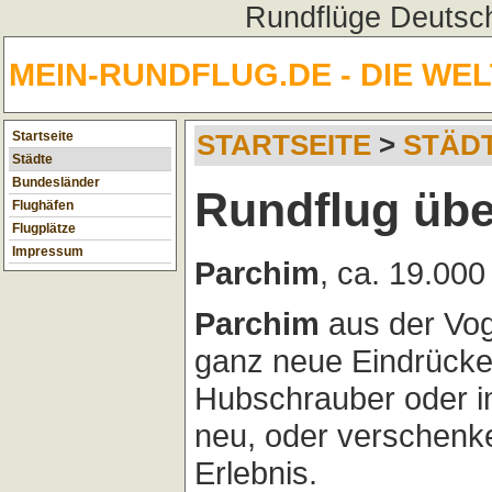
Rundflüge Deutsch
MEIN-RUNDFLUG.DE - DIE WE
Startseite
STARTSEITE
>
STÄD
Städte
Bundesländer
Rundflug übe
Flughäfen
Flugplätze
Impressum
Parchim
, ca. 19.00
Parchim
aus der Vog
ganz neue Eindrücke
Hubschrauber oder im
neu, oder verschenk
Erlebnis.