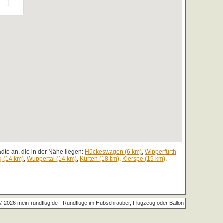
dte an, die in der Nähe liegen:
Hückeswagen (6 km)
,
Wipperfürth
g (14 km)
,
Wuppertal (14 km)
,
Kürten (18 km)
,
Kierspe (19 km)
,
© 2026 mein-rundflug.de -
Rundflüge im Hubschrauber, Flugzeug oder Ballon