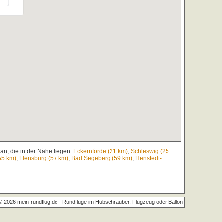
an, die in der Nähe liegen:
Eckernförde (21 km)
,
Schleswig (25
55 km)
,
Flensburg (57 km)
,
Bad Segeberg (59 km)
,
Henstedt-
© 2026 mein-rundflug.de -
Rundflüge im Hubschrauber, Flugzeug oder Ballon