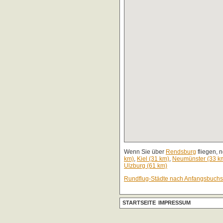
Wenn Sie über
Rendsburg
fliegen, 
km)
,
Kiel (31 km)
,
Neumünster (33 k
Ulzburg (61 km)
Rundflug-Städte nach Anfangsbuch
STARTSEITE
IMPRESSUM