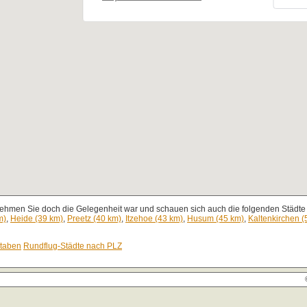
nehmen Sie doch die Gelegenheit war und schauen sich auch die folgenden Städte 
m)
,
Heide (39 km)
,
Preetz (40 km)
,
Itzehoe (43 km)
,
Husum (45 km)
,
Kaltenkirchen (
staben
Rundflug-Städte nach PLZ