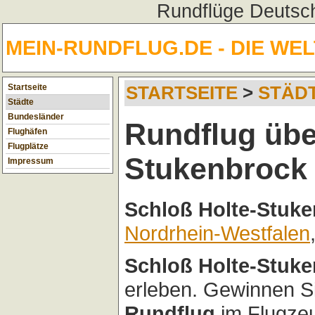
Rundflüge Deutsch
MEIN-RUNDFLUG.DE - DIE WE
Startseite
STARTSEITE
>
STÄD
Städte
Bundesländer
Rundflug übe
Flughäfen
Flugplätze
Stukenbrock
Impressum
Schloß Holte-Stuk
Nordrhein-Westfalen
Schloß Holte-Stuk
erleben. Gewinnen S
Rundflug
im Flugzeu