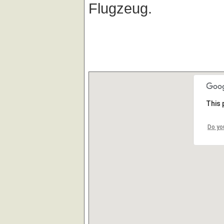
Flugzeug.
This 
Do yo