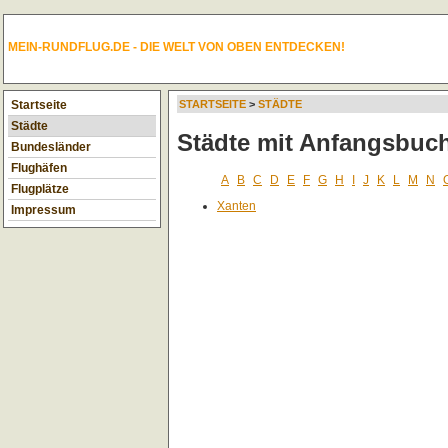
MEIN-RUNDFLUG.DE - DIE WELT VON OBEN ENTDECKEN!
Startseite
STARTSEITE
>
STÄDTE
Städte
Städte mit Anfangsbuc
Bundesländer
Flughäfen
A
B
C
D
E
F
G
H
I
J
K
L
M
N
Flugplätze
Xanten
Impressum