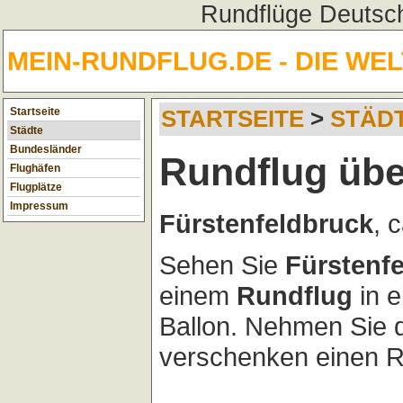
Rundflüge Deutsch
MEIN-RUNDFLUG.DE - DIE WE
Startseite
STARTSEITE
>
STÄD
Städte
Bundesländer
Rundflug übe
Flughäfen
Flugplätze
Impressum
Fürstenfeldbruck
, 
Sehen Sie
Fürstenf
einem
Rundflug
in 
Ballon. Nehmen Sie 
verschenken einen Ru