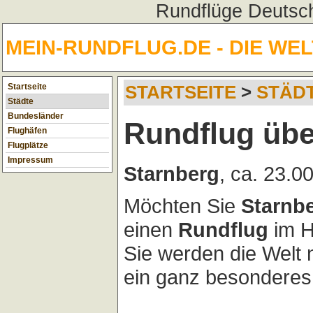
Rundflüge Deutsch
MEIN-RUNDFLUG.DE - DIE WE
Startseite
STARTSEITE
>
STÄD
Städte
Bundesländer
Rundflug übe
Flughäfen
Flugplätze
Impressum
Starnberg
, ca. 23.
Möchten Sie
Starnb
einen
Rundflug
im H
Sie werden die Welt
ein ganz besonderes 