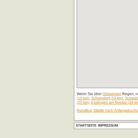
Wenn Sie über
Göppingen
fliegen, 
(10 km)
,
Schorndorf (14 km)
,
Schwäb
(25 km)
,
Esslingen am Neckar (26 k
Rundflug-Städte nach Anfangsbuch
STARTSEITE
IMPRESSUM