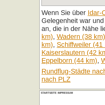
Wenn Sie über
Idar-
Gelegenheit war und
an, die in der Nähe l
km)
,
Wadern (38 km
km)
,
Schiffweiler (41
Kaiserslautern (42 k
Eppelborn (44 km)
,
W
Rundflug-Städte nac
nach PLZ
STARTSEITE
IMPRESSUM