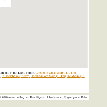
an, die in der Nähe liegen:
Ginsheim-Gustavsburg (10 km)
,
)
,
Rüsselsheim (15 km)
,
Flörsheim am Main (15 km)
,
Kelkheim (16
© 2026 mein-rundflug.de -
Rundflüge im Hubschrauber, Flugzeug oder Ballon