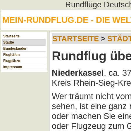
Rundflüge Deutsch
MEIN-RUNDFLUG.DE - DIE WE
Startseite
STARTSEITE
>
STÄD
Städte
Bundesländer
Rundflug übe
Flughäfen
Flugplätze
Impressum
Niederkassel
, ca. 
Kreis Rhein-Sieg-Kre
Wer träumt nicht vo
sehen, ist eine ganz
oder machen Sie ei
oder Flugzeug zum G