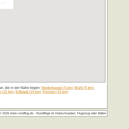
n, die in der Nähe liegen:
Niederkassel (5 km)
,
Brühl (5 km)
,
 (15 km)
,
Erftstadt (15 km)
,
Frechen (15 km)
© 2026 mein-rundflug.de -
Rundflüge im Hubschrauber, Flugzeug oder Ballon